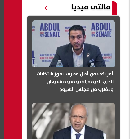
مالتى ميديا
أمريكي من أصل مصري يفوز بانتخابات
الحزب الديمقراطي في ميشيغان
ويقترب من مجلس الشيوخ
(انفوجرافيك)