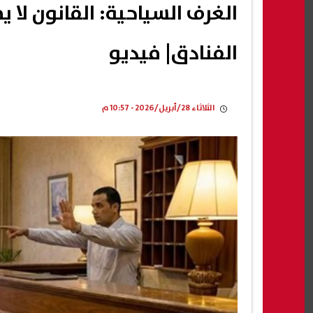
الغرف السياحية: القانون لا 
الفنادق| فيديو
الثلاثاء 28/أبريل/2026 - 10:57 م