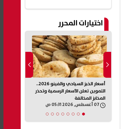
اختيارات المحرر
يكي
أسعار الخبز السياحي والفينو 2026..
الداخلية السو
ذخائر
التموين تعلن الأسعار الرسمية وتحذر
تفجير جرمانا.
المخابز المخالفة
وتعقب المتو
07 أغسطس, 2026 05:31 ص
07 أغسطس, 2026 05:19 ص