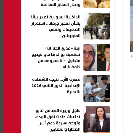
وتحذر المخابز المخالفة
الداخلية السورية تصدر بيانًا
بشأن تفجير جرمانا.. استمرار
التحقيقات وتعقب
المتورطين
ابنة «مذيع الجنازات»
تستغيث بوالدها في فيديو
متداول: «أنا محرومة من
كلمة بابا»
ظهرت الآن.. نتيجة الشهادة
الإعدادية الدور الثاني 2026
بالبحيرة
عاجل|وزيرة التضامن تتابع
تداعيات حادث نفق الودي
وتوجه بسرعة دعم أسر
الضحايا والمصابين