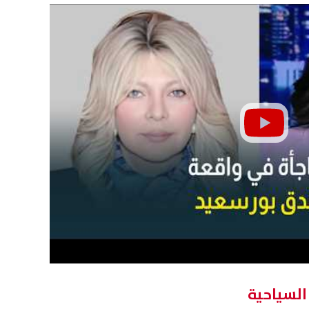
إصابة 11 مدنيًا في هجوم للحوثيين
ترامب: أعدت بناء الجيش الأمر
جران.. والتحالف يتوعد بإجراءات
ولدينا مخزون غير محدود من ال
07 أغسطس, 2026 02:38 ص
 السياحية