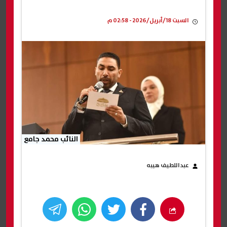
السبت 18/أبريل/2026 - 02:58 م
النائب محمد جامع
عبداللطيف هيبه