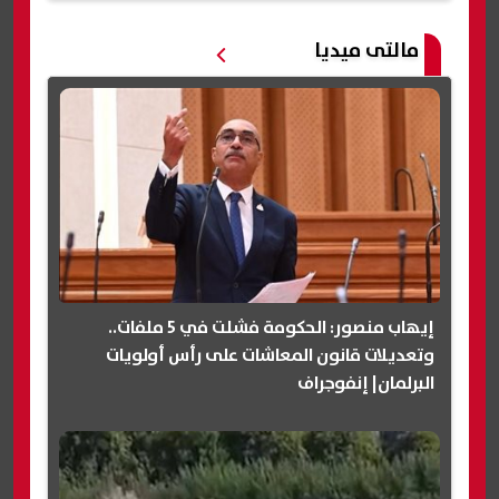
مالتى ميديا
إيهاب منصور: الحكومة فشلت في 5 ملفات..
وتعديلات قانون المعاشات على رأس أولويات
البرلمان| إنفوجراف