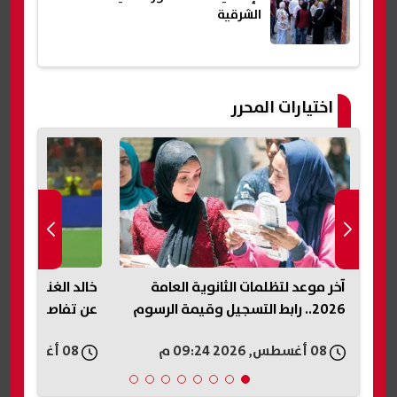
الشرقية
اختيارات المحرر
سر
آخر موعد لتظلمات الثانوية العامة
خالد الغندور يطا
2026.. رابط التسجيل وقيمة الرسوم
عن تفاصيل عقد إ
08 أغسطس, 2026 09:24 م
08 أغسطس, 2026 09:21 م