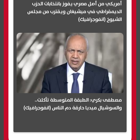
أمريكي من أصل مصري يفوز بانتخابات الحزب
الديمقراطي في ميشيغان ويقترب من مجلس
الشيوخ (انفوجرافيك)
مصطفى بكري: الطبقة المتوسطة تآكلت..
والسوشيال ميديا حارقة دم الناس (انفوجرافيك)