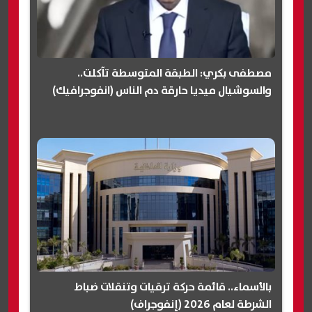
مصطفى بكري: الطبقة المتوسطة تآكلت..
والسوشيال ميديا حارقة دم الناس (انفوجرافيك)
بالأسماء.. قائمة حركة ترقيات وتنقلات ضباط
الشرطة لعام 2026 (إنفوجراف)