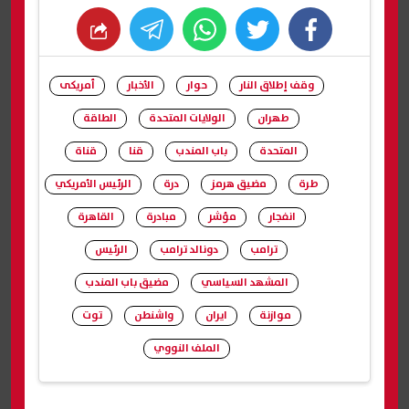
whats
twitter
facebook
وقف إطلاق النار
حوار
الأخبار
أمريكى
طهران
الولايات المتحدة
الطاقة
المتحدة
باب المندب
قنا
قناة
طرة
مضيق هرمز
درة
الرئيس الأمريكي
انفجار
مؤشر
مبادرة
القاهرة
ترامب
دونالد ترامب
الرئيس
المشهد السياسي
مضيق باب المندب
موازنة
ايران
واشنطن
توت
الملف النووي
شارك