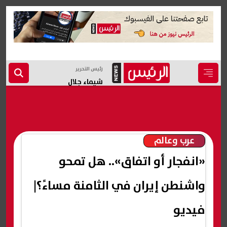
رئيس التحرير
شيماء جلال
عرب وعالم
«انفجار أو اتفاق».. هل تمحو
واشنطن إيران في الثامنة مساءً؟|
فيديو