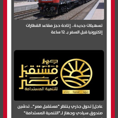
تسهيلات جديدة.. إتاحة حجز مقاعد القطارات
إلكترونيا قبل السفر بـ 12 ساعة
عاجل| تحول جذري ينتظر "مستقبل مصر".. تدشين
صندوق سيادي وجهاز لـ"التنمية المستدامة"