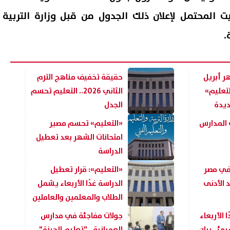
وقيت المحتمل لإعلان ذلك الجدول من قبل وزارة التربية
.
ر أبريل
حقيقة تخفيف مناهج الترم
«التعليم»
الثاني 2026.. التعليم تحسم
ديدة
الجدل
 المدارس
«التعليم» تحسم مصير
امتحانات الشهر بعد تعطيل
ل واسع مع استغاثة أب يبحث عن
إعلام إسرائيلي: تل أبيب تواجه
الدراسة
لرعاية ابنته ومساعدتها على
تهديدًا متزايدًا من الطائرات الم
في مصر
«التعليم»: قرار تعطيل
مال تعليمها
وتبحث فرض قيود جديدة
لحد الأدنى
الدراسة غدًا الأربعاء يشمل
07 أغسطس, 2026 02:47 ص
الطلاب والمعلمين والعاملين
في المدارس
 الأربعاء
جولات مفاجئة في مدارس
ئ.. بيان
العمرانية.. "تعليم الجيزة"