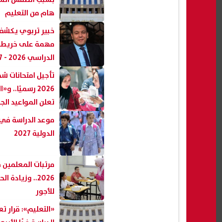
هام من التعليم
خبير تربوي يكشف
مهمة على خريطة 
الدراسي 2026 - 2027
تأجيل امتحانات شه
2026 رسميًا.. و
تعلن المواعيد الج
موعد الدراسة في
الدولية 2027
مرتبات المعلمين 
2026.. وزيادة ا
للأجور
«التعليم»: قرار ت