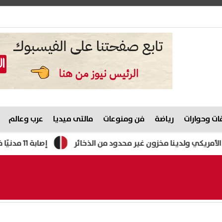
ت وحوارات
رياضة
فن ومنوعات
مالتى ميديا
عرب وعالم
نا مخزون غير محدود من الذخائر
إصابة 11 مدنيًا في هجوم للحوثيين على نجران.. والتحالف يتوعد بإجراءات رادعة