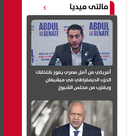
مالتى ميديا
أمريكي من أصل مصري يفوز بانتخابات
الحزب الديمقراطي في ميشيغان
ويقترب من مجلس الشيوخ
(انفوجرافيك)