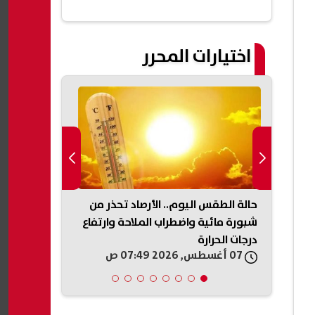
اختيارات المحرر
حالة الطقس اليوم.. الأرصاد تحذر من
حادث ميكروبا
سيّرة
شبورة مائية واضطراب الملاحة وارتفاع
توجه بصرف مس
درجات الحرارة
الضحايا والمص
07 أغسطس, 2026 07:49 ص
07 أغسطس, 2026 07:33 ص