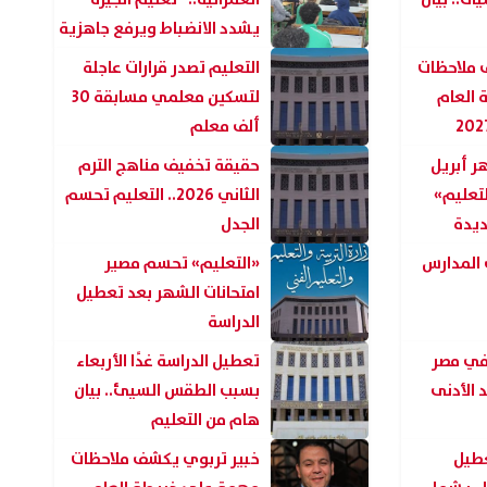
يشدد الانضباط ويرفع جاهزية
المدارس
 ملاحظات
التعليم تصدر قرارات عاجلة
العام
لتسكين معلمي مسابقة 30
ألف معلم
ر أبريل
حقيقة تخفيف مناهج الترم
«التعليم»
الثاني 2026.. التعليم تحسم
ديدة
الجدل
 المدارس
«التعليم» تحسم مصير
امتحانات الشهر بعد تعطيل
الدراسة
في مصر
تعطيل الدراسة غدًا الأربعاء
لحد الأدنى
بسبب الطقس السيئ.. بيان
هام من التعليم
عطيل
خبير تربوي يكشف ملاحظات