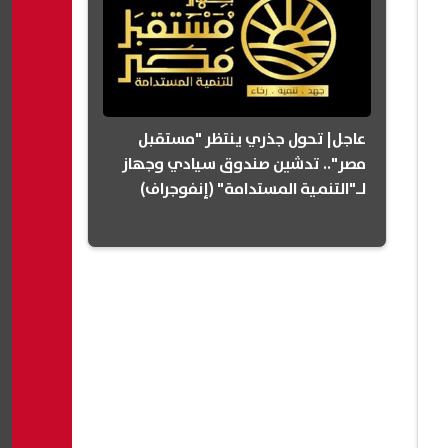
عاجل| تحول جذري ينتظر "مستقبل
مصر".. تدشين صندوق سيادي وجهاز
لـ"التنمية المستدامة" (إنفوجراف)