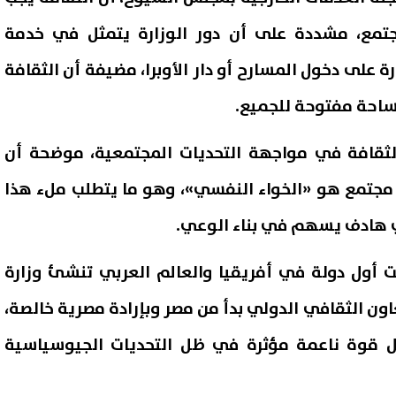
تمع، مشددة على أن دور الوزارة يتمثل في خدمة
ة على دخول المسارح أو دار الأوبرا، مضيفة أن الثقافة
احة مفتوحة للجميع.
ثقافة في مواجهة التحديات المجتمعية، موضحة أن
 مجتمع هو «الخواء النفسي»، وهو ما يتطلب ملء هذا
 هادف يسهم في بناء الوعي.
سي وملك البحرين يؤكدان تعزيز
بـ1500 جنيه شهريًا.. موعد 
ت أول دولة في أفريقيا والعالم العربي تنشئ وزارة
كة الاستراتيجية والتنسيق
حجز شقق الإسكان بالإيجار 2026
ترك في قمة العلمين
اون الثقافي الدولي بدأ من مصر وبإرادة مصرية خالصة،
06 أغسطس, 2026 05:19 م
ل قوة ناعمة مؤثرة في ظل التحديات الجيوسياسية