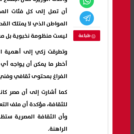
أن تصل إلى كل فئات المج
المواطن الذي لا يمتلك القدر
ليست منظومة نخبوية بل مس
طباعة
وتطرقت زكي إلى أهمية ال
أخطر ما يمكن أن يواجه أي
الفراغ بمحتوى ثقافي وفني
في الزمالك»..
تحديث بطاقة التموين 2026.. الأوراق
السي
كما أشارت إلى أن مصر كان
يات مسلسل
المطلوبة وخطوات تعديل البيانات
الشرا
وإضافة المواليد عبر منصة مصر
المش
للثقافة، مؤكدة أن ملف التع
06 أغسطس, 2026 05:31 م
06 أغسطس, 2026 05:20 م
الرقمية
وأن الثقافة المصرية ستظ
الراهنة.