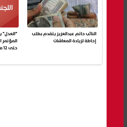
النائب حاتم عبدالعزيز يتقدم بطلب
"العدل" ي
إحاطة لزيادة المعاشات
المؤتمر ا
حتى 12 مارس