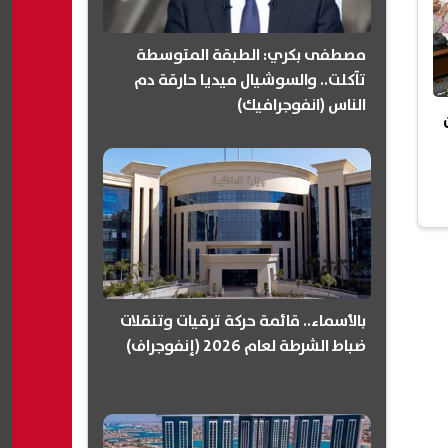
مصطفى بكري: الطبقة المتوسطة
تآكلت.. والسوشيال ميديا حارقة دم
الناس (انفوجرافيك)
بالأسماء.. قائمة حركة ترقيات وتنقلات
ضباط الشرطة لعام 2026 (إنفوجراف)