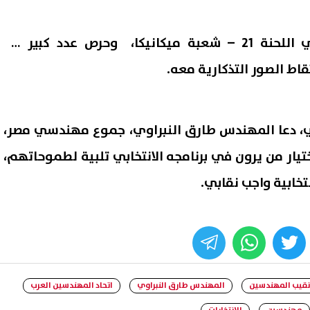
أدلى "النبراوي" بصوته في اللحنة 21 – شعبة ميكانيكا، وحرص عدد كبير من
اط الصور التذكارية معه.
بي، دعا المهندس طارق النبراوي، جموع مهندسي مصر،
ختيار من يرون في برنامجه الانتخابي تلبية لطموحاتهم،
تخابية واجب نقابي.
تنسيق الجامعات 2026.. آخر موعد
وزارة البترول تكشف تفاصيل ا
 المرحلة الأولى الأحد المقبل
السيزمي في شرق وغرب أسي
08 أغسطس, 2026 06:57 م
whats
twitter
face
نقيب المهندسين
المهندس طارق النبراوي
اتحاد المهندسين العرب