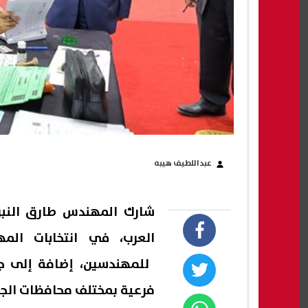
عبداللطيف هيبه
شارك المهندس طارق النب
العرب، في انتخابات المه
فرعية بمختلف محافظات الج