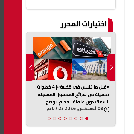
اختيارات المحرر
لمسح
«قبل ما تلبس في قضية»| 4 خطوات
هل يؤثر التح
وط
تحميك من شرائح المحمول المسجلة
توفير الخبز؟.
باسمك دون علمك.. محامٍ يوضح
08 أغسطس, 2026 07:25 م
08 أغسطس, 2026 07:18 م