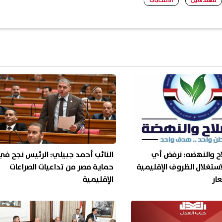
مهندسين
الانتخابات
اح والنهضه: نرفض أي
النائب أحمد جبيلي: الرئيس نجح في
استغلال الظروف الإقليمية
حماية مصر من تداعيات الصراعات
عار
الإقليمية