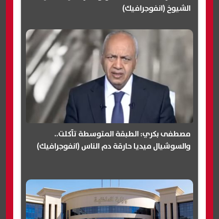
الشيوخ (انفوجرافيك)
مصطفى بكري: الطبقة المتوسطة تآكلت..
والسوشيال ميديا حارقة دم الناس (انفوجرافيك)