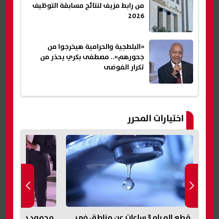
من رابط مزيف لنتائج مسابقة التوظيف
2026
«البلطجية والحرامية هيخرجوا من
جحورهم».. مصطفى بكري يحذر من
تكرار الفوضى
اختيارات المحرر
في
محمود حميدة يحتفل بحفل زفاف
مقتل مسن داخل م