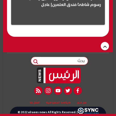
رسوم شاطئ فندق العلمين| عاجل
بحث
rss feed
instagram
youtube
twitter
facebook
من نحن
سياسة الخصوصية
اتصل بنا
© 2022 alraees news All Rights Reserved. |