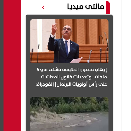
مالتى ميديا
إيهاب منصور: الحكومة فشلت في 5
ملفات.. وتعديلات قانون المعاشات
على رأس أولويات البرلمان| إنفوجراف