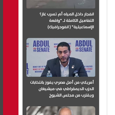
انفجار داخل المياه أم تسرب غاز؟
التفاصيل الكاملة لـ "واقعة
الإسماعيلية" ( انفوجرافيك)
أمريكي من أصل مصري يفوز بانتخابات
الحزب الديمقراطي في ميشيغان
ويقترب من مجلس الشيوخ
(انفوجرافيك)