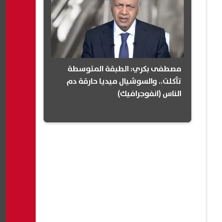
مصطفى بكري: الطبقة المتوسطة
تآكلت.. والسوشيال ميديا حارقة دم
الناس (انفوجرافيك)