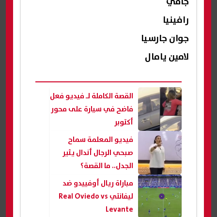
جافي
رافينيا
جوان جارسيا
لامين يامال
القصة الكاملة لـ فيديو فعل
فاضح في سيارة على محور
أكتوبر
فيديو المعلمة سماح
صبحي الرجال أندال يثير
الجدل.. ما القصة؟
مباراة ريال أوفييدو ضد
ليفانتي Real Oviedo vs
Levante