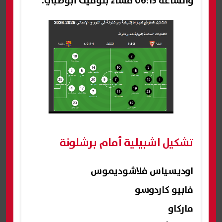
والساعة 06:15 مساءً بتوقيت أبوظبي.
تشكيل اشبيلية أمام برشلونة
اوديسياس فلاشوديموس
فابيو كاردوسو
ماركاو