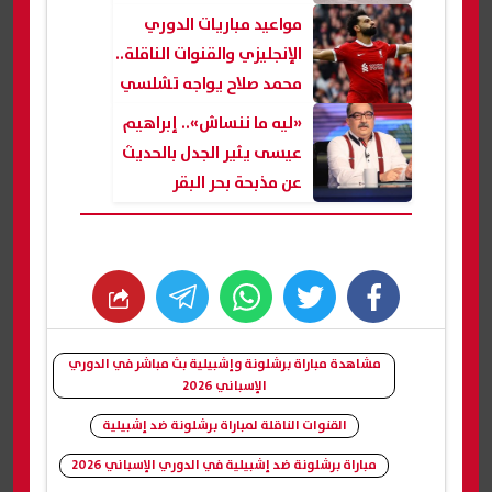
المتهمين
مواعيد مباريات الدوري
الإنجليزي والقنوات الناقلة..
محمد صلاح يواجه تشلسي
اليوم
«ليه ما ننساش».. إبراهيم
عيسى يثير الجدل بالحديث
عن مذبحة بحر البقر
whats
twitter
facebook
مشاهدة مباراة برشلونة وإشبيلية بث مباشر في الدوري
الإسباني 2026
القنوات الناقلة لمباراة برشلونة ضد إشبيلية
مباراة برشلونة ضد إشبيلية في الدوري الإسباني 2026