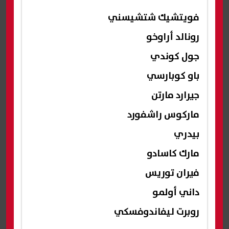
فويتشيك شتشيسني
رونالد أراوخو
جول كوندي
باو كوبارسي
جيرارد مارتن
ماركوس راشفورد
بيدري
مارك كاسادو
فيران توريس
داني أولمو
روبرت ليفاندوفسكي