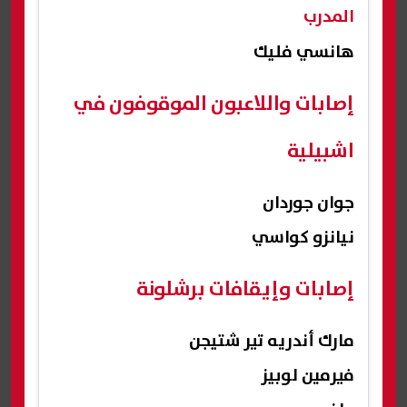
المدرب
هانسي فليك
إصابات واللاعبون الموقوفون في
اشبيلية
جوان جوردان
نيانزو كواسي
إصابات وإيقافات برشلونة
مارك أندريه تير شتيجن
فيرمين لوبيز