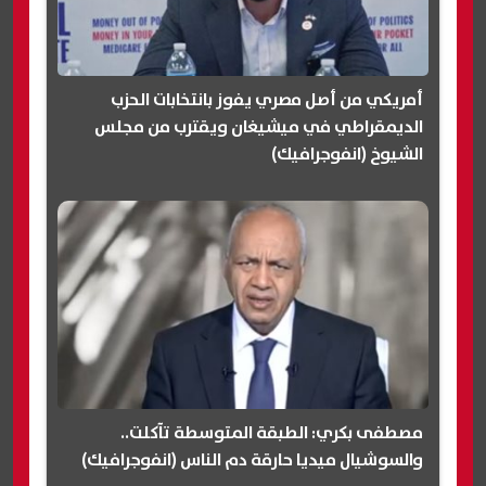
أمريكي من أصل مصري يفوز بانتخابات الحزب
الديمقراطي في ميشيغان ويقترب من مجلس
الشيوخ (انفوجرافيك)
مصطفى بكري: الطبقة المتوسطة تآكلت..
والسوشيال ميديا حارقة دم الناس (انفوجرافيك)