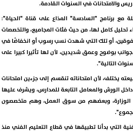
ريس والامتحانات في السنوات القادمة.
ة مع برنامج "السادسة" المذاع على قناة "الحياة":
اء تحليل كامل لها، من حيث فئات المجاميع، والتخصصات
متفوقين، أو تلك التي شهدت نسب رسوب أو انخفاضًا في
جوانب بوضوح وعمق شديدين، لأن لها تأثيرا كبيرا على
نوات التالية".
عته يختلف، لأن امتحاناته تنقسم إلى جزءين امتحانات
شعبة المواد البترولية: لا قرار
الزمالك يكشف تفاصيل عرض بيع 
اخل الورش والمعامل التابعة للمدارس، ويشرف عليها
لآن بتحريك أسعار البنزين
لشباب الأهلي ويحدد شروط رح
الوزارة، وبعضهم من سوق العمل، وهم متخصصون
لار
07 أغسطس, 2026 10:18 م
جموع".
فنية التي بدأنا تطبيقها في قطاع التعليم الفني منذ