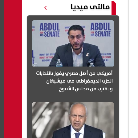
مالتى ميديا
أمريكي من أصل مصري يفوز بانتخابات
الحزب الديمقراطي في ميشيغان
ويقترب من مجلس الشيوخ
(انفوجرافيك)