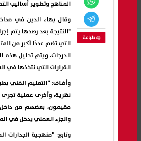
المناهج وتطوير أساليب التد
وقال بهاء الدين في مداخل
"النتيجة بعد رصدها يتم إجر
طباعة
التي تضم عددًا أكبر من ال
الدرجات. ويتم تحليل هذه ال
القرارات التي نتخذها في الس
وأضاف: "التعليم الفني بطبي
.. وزيرة تركية
لا تنخدعوا.. الأوقاف تحذر من سماسرة
رئيس 
نظرية، وأخرى عملية تجرى د
د صلاح إلى
التعيينات: لا تعيينات أو تعاقدات
حتى ا
مقيمون، بعضهم من داخل 
مقابل أموال| عاجل
والسو
07 أغسطس, 2026 10:50 م
07 أغسطس, 2026 10:25 م
والجزء العملي يدخل في الم
وتابع: "منهجية الجدارات ال