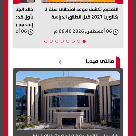
د
التعليم تكشف موعد امتحانات سنة 2
خالد الجندي: الرا
ر
بكالوريا 2027 قبل انطلاق الدراسة
بأول قدم في الج
إلى نور يوم القي
06 أغسطس, 2026 06:40 م
06 أغسطس, 2026 06:40 م
مالتى ميديا