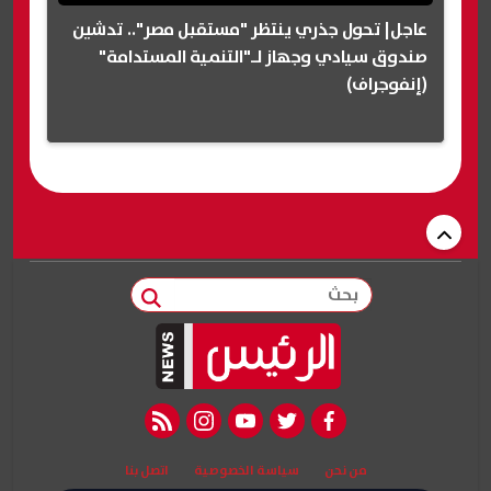
عاجل| تحول جذري ينتظر "مستقبل مصر".. تدشين
صندوق سيادي وجهاز لـ"التنمية المستدامة"
(إنفوجراف)
بحث
rss feed
instagram
youtube
twitter
facebook
من نحن
سياسة الخصوصية
اتصل بنا