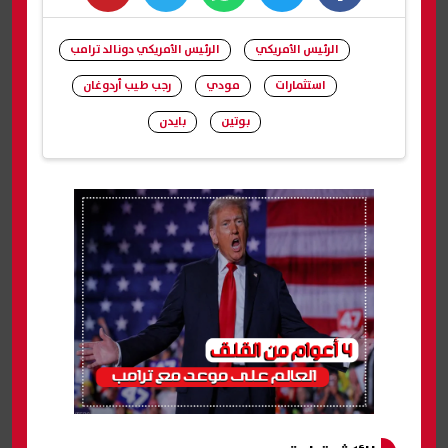
whats
twitter
facebook
الرئيس الأمريكي
الرئيس الأمريكي دونالد ترامب
استثمارات
مودي
رجب طيب أردوغان
بوتين
بايدن
شارك