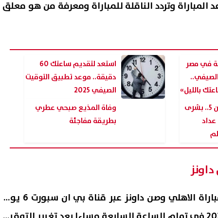
د المباراة وتردد الناقلة للمباراة ومعرفة من هو معلق
عة في مصر
استعد لتقديم ساعتك 60
الصيفي..
دقيقة.. موعد تطبيق التوقيت
تك بالليل»
الصيفي 2025
سكن لكل المصريين 5.. بشرى
وفاة المذيع صبحي عطري
عداد
بطريقة مفاجئة
لم
ة إعادة تشغيل بطاقة التموين
الأحد المقبل.. آخر موعد لتسجي
إيقافها؟ خطوات تقديم طلب
المرحلة الأولى للتنسيق الإلكت
لم
داونز
07 أغسطس, 2026 07:22 م
من المقرر أن يكون موعد مباراة الاهلي وصن داونز عبر قناة بي ان سبورت 6 يوم
الجمعة الموافق 25 ابريل 2025 في تمام الساعة السابعة مساءا بعد تغيير التوقيت