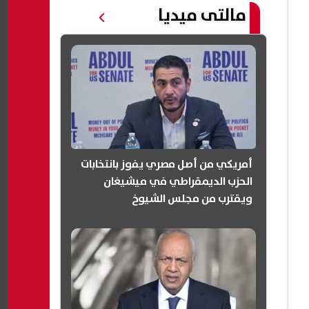
مالتى ميديا
أمريكي من أصل مصري يفوز بانتخابات
الحزب الديمقراطي في ميشيغان
ويقترب من مجلس الشيوخ
(انفوجرافيك)