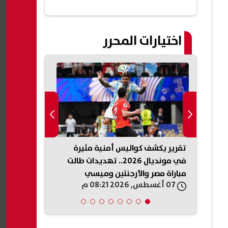
اختيارات المحرر
ل رغبات
تقرير يكشف كواليس أمنية مثيرة
الدولار يتراجع
روني
في مونديال 2026.. تهديدات طالت
يدور في الأس
مباراة مصر والأرجنتين وميسي
الوظائف الأمر
07 أغسطس, 2026 08:21 م
07 أغسطس, 2026 08:10 م