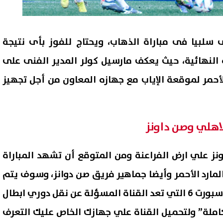
 سلبيا فى مباراة الذهاب، ويحتاج للفوز بأى نتيجة
 النهائية، حيث يعكف مارسيل كولر المدير الفنى على
لأحمر لموقعة الإياب مع جهازه المعاون من أجل تجهيز
الاهلي وصن داونز
ونز علي ارض الفراعنة ومن المتوقع أن تشهد المباراة
لمارد الأحمر وأيضا جماهير فريق صن دوانز، وسوف يتم
بث المباراة علي قناة بي ان سبورت 6 التي تعد القناة المسؤلة عن نقل دوري ابطال
كاملة” ولتحميل القناة علي جهازك الخاص عليك التعرف