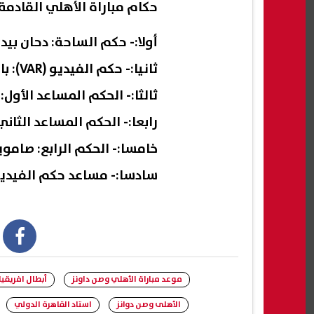
حكام مباراة الأهلي القادمة
أولا:- حكم الساحة: دحان بيدة
ثانيا:- حكم الفيديو (VAR): باملاك تسيما – إثيوبيا
ثالثا:- الحكم المساعد الأول:
رابعا:- الحكم المساعد الثان
خامسا:- الحكم الرابع: صامويل
سادسا:- مساعد حكم الفيديو:
book
موعد مباراة الأهلي وصن داونز
أبطال افريقيا
الأهلى وصن دوانز
استاد القاهرة الدولي