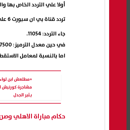
أولا علي التردد الخاص بها وا
تردد قناة بي ان سبورت 6 علي نايل سات
جاء التردد: 11054.
في حين معدل الترميز: 27500.
اما بالنسبة لمعامل الاستقط
«مطلعش ابن لواء»
مشاجرة كورنيش ا
يثير الجدل
حكام مباراة الاهلي وصن 