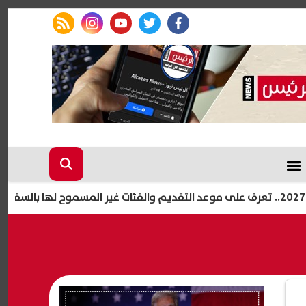
rss feed
instagram
youtube
twitter
facebook
طراب