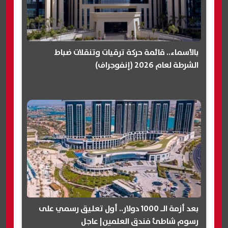
بالأسماء.. قائمة حركة ترقيات وتنقلات ضباط
الشرطة لعام 2026 (إنفوجراف)
بعد أزمة الـ 1000 دولار.. أول تعليق رسمي على
رسوم شاطئ فندق العلمين| عاجل