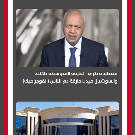
مصطفى بكري: الطبقة المتوسطة تآكلت..
والسوشيال ميديا حارقة دم الناس (انفوجرافيك)