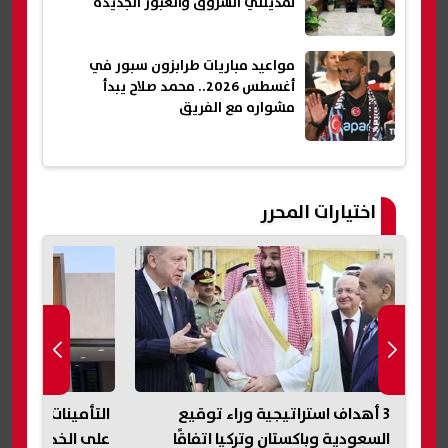
لمدينتي الشروق والعبور الجديدة
مواعيد مباريات طرابزون سبور في
أغسطس 2026.. محمد صلاح يبدأ
مشواره مع الفريق
اختيارات المحرر
طين
3 أهداف استراتيجية وراء توقيع
لم
السعودية وباكستان وتركيا اتفاقًا
على الخدمات الإل