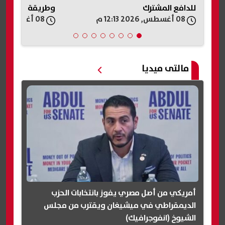
للدافع المشترك
وطريقة الاستفاد
08 أغسطس, 2026 12:13 م
08 أغسطس, 2026 12:12 م
مالتى ميديا
أمريكي من أصل مصري يفوز بانتخابات الحزب
الديمقراطي في ميشيغان ويقترب من مجلس
الشيوخ (انفوجرافيك)