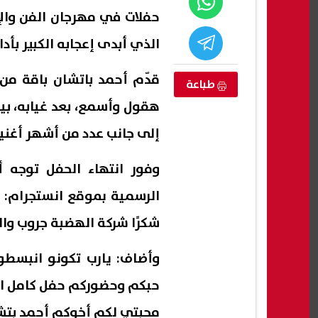
حفلات في مهرجان الفن والإع
الذي أبدى إعجابه الكبير بأد
قدّم أحمد باتشان باقة من 
طباعة
هقول وأسمع، بعد غيابه، بين
إلى جانب عدد من أشهر أغنيا
وفور انتهاء الحفل توجه أ
الرسمية بموقع انستجرام: ش
ة بالأزهر
موعد بدء الدراسة 2026-2027..
شكرًا شركة الهضبة جروب وال
وراق المطلوبة
الخريطة الزمنية كاملة للعام الدراسي
أغسطس 2026.. آ
الجديد
وأضاف: يارب تكونو انبسطو
08 أغسطس, 2026 04:13 م
08 أغسطس, 2026 04:11 م
حبكم وحضوركم حفل كامل الع
محبتي لكم أخوكم أحمد بتش