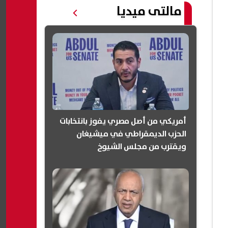
مالتى ميديا
أمريكي من أصل مصري يفوز بانتخابات
الحزب الديمقراطي في ميشيغان
ويقترب من مجلس الشيوخ
(انفوجرافيك)