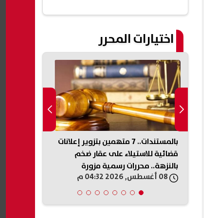
اختيارات المحرر
صدر
بالمستندات.. 7 متهمين بتزوير إعلانات
ضبط مصنع غي
قضائية للاستيلاء على عقار ضخم
بالمنوفية و
بالنزهة.. محررات رسمية مزورة
08 أغسطس, 2026 04:32 م
08 أغسطس, 2026 04:26 م