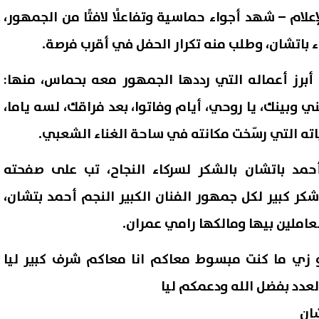
لام – شهد أجواء حماسية وتفاعلًا لافتًا من الجمهور،
اء باتشان، وطلب منه تكرار الحفل في أقرب فرصة.
أبرز أعماله التي رددها الجمهور معه بحماس، منها:
ي وبينك، يا روحي، أيام وفاتوا، بعد فراقك، لسه ياما،
ته التي رسّخت مكانته في ساحة الغناء الشعبي.
حمد باتشان بالشكر لسركاء النجاح، تب على صفحته
كر كبير لكل جمهور الفنان الكبير النجم أحمد بتشان،
سعر الجنيه الذهب اليوم السبت 8
ضبط 8 أطنان زيت مجهول الم
عاملين بيها ومالكها رامي عمران.
خر تحديث في مصر
و260 كيلو لحوم فاسدة في الفيوم
 زي ما كنت مبسوط معاكم انا معاكم شرف كبير ليا
08 أغسطس, 2026 04:08 م
دد بفضل الله ودعمكم ليا
ان