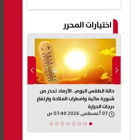
اختيارات المحرر
حالة الطقس اليوم.. الأرصاد تحذر من
حادث ميكروبا
سيّرة
شبورة مائية واضطراب الملاحة وارتفاع
توجه بصرف مس
درجات الحرارة
الضحايا والمص
07 أغسطس, 2026 07:49 ص
07 أغسطس, 2026 07:33 ص