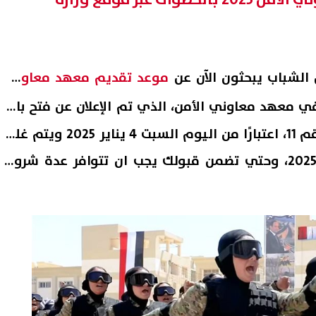
 الشباب يبحثون الآن عن
موعد تقديم معهد معاوني
يم في معهد معاوني الأمن، الذي تم الإعلان عن فتح بابه
لاستقبال الدفعة الجديدة رقم 11، اعتبارًا من اليوم السبت 4 يناير 2025 ويتم غلق
البوابة في يوم 17 فبراير 2025، وحتي تضمن قبولك يجب ان تتوافر عدة شروط
ل واسع مع استغاثة أب يبحث عن
إعلام إسرائيلي: تل أبيب تواجه
لرعاية ابنته ومساعدتها على
تهديدًا متزايدًا من الطائرات الم
مال تعليمها
وتبحث فرض قيود جديدة
07 أغسطس, 2026 02:47 ص