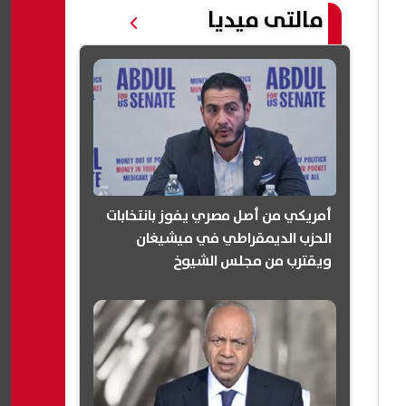
مالتى ميديا
أمريكي من أصل مصري يفوز بانتخابات
الحزب الديمقراطي في ميشيغان
ويقترب من مجلس الشيوخ
(انفوجرافيك)