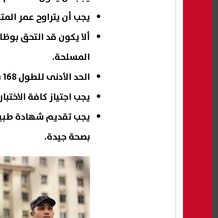
يجب أن يتراوح عمر المتقدم بين 16
ألا يكون قد التحق بوظ
المسلحة.
الحد الأدنى للطول 168 سم للذكور و158 سم للإناث.
يجب اجتياز كافة الاختبا
يجب تقديم شهادة طبية 
بصحة جيدة.