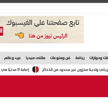
ت وحوارات
رياضة
فن ومنوعات
مالتى ميديا
عرب وعالم
ا مخزون غير محدود من الذخائر
إصابة 11 مدنيًا في هجوم للحوثيين على نجران.. والتحالف يتوعد بإجراءات رادعة