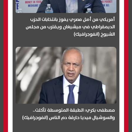
أمريكي من أصل مصري يفوز بانتخابات الحزب
الديمقراطي في ميشيغان ويقترب من مجلس
الشيوخ (انفوجرافيك)
مصطفى بكري: الطبقة المتوسطة تآكلت..
والسوشيال ميديا حارقة دم الناس (انفوجرافيك)