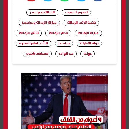
whats
twitter
facebook
السوبر المصري
الزمالك وبيراميدز
قضية ثلاثي الزمالك
مباراة الزمالك وبيراميدز
مباراة الزمالك
نادي الزمالك
ثلاثي الزمالك
دولة الإمارات
بيراميدز
الرأي العام المصري
دونجا
عبدالواحد
مصطفى شلبي
شارك