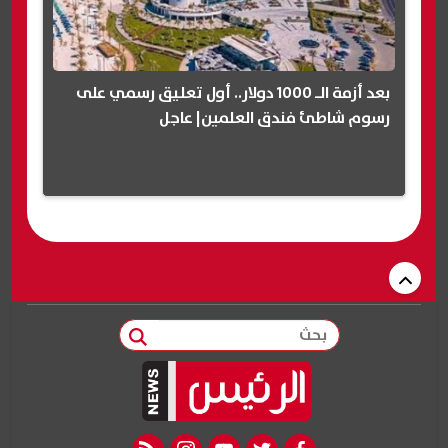
بعد أزمة الـ 1000 دولار.. أول تعليق رسمي على
رسوم شاطئ فندق العلمين| عاجل
بحث