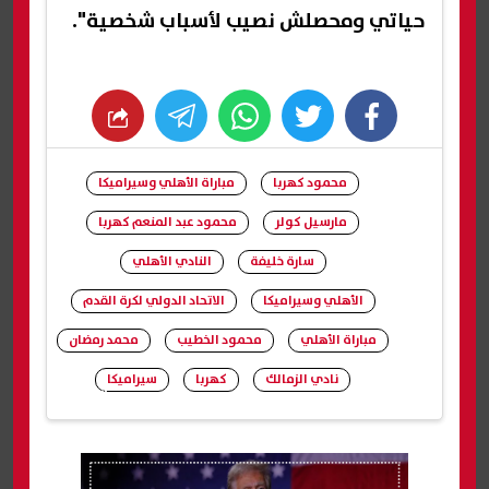
حياتي ومحصلش نصيب لأسباب شخصية".
whats
twitter
facebook
محمود كهربا
مباراة الأهلي وسيراميكا
مارسيل كولر
محمود عبد المنعم كهربا
سارة خليفة
النادي الأهلي
الأهلي وسيراميكا
الاتحاد الدولي لكرة القدم
مباراة الأهلي
محمود الخطيب
محمد رمضان
نادي الزمالك
كهربا
سيراميكا
شارك