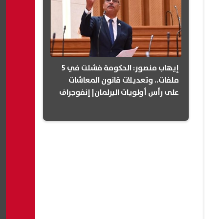
إيهاب منصور: الحكومة فشلت في 5
ملفات.. وتعديلات قانون المعاشات
على رأس أولويات البرلمان| إنفوجراف