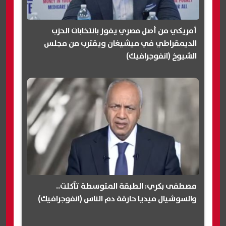
أمريكي من أصل مصري يفوز بانتخابات الحزب
الديمقراطي في ميشيغان ويقترب من مجلس
الشيوخ (انفوجرافيك)
مصطفى بكري: الطبقة المتوسطة تآكلت..
والسوشيال ميديا حارقة دم الناس (انفوجرافيك)