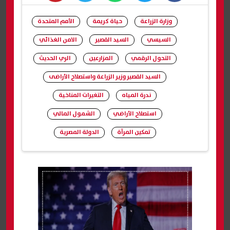
whats
twitter
facebook
وزارة الزراعة
حياة كريمة
الأمم المتحدة
السيسي
السيد القصير
الامن الغذائي
التحول الرقمي
المزارعين
الري الحديث
السيد القصير وزير الزراعة واستصلاح الأراضى
ندرة المياه
التغيرات المناخية
استصلاح الأراضي
الشمول المالي
تمكين المرآة
الدولة المصرية
شارك