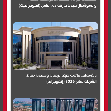
والسوشيال ميديا حارقة دم الناس (انفوجرافيك)
بالأسماء.. قائمة حركة ترقيات وتنقلات ضباط
الشرطة لعام 2026 (إنفوجراف)