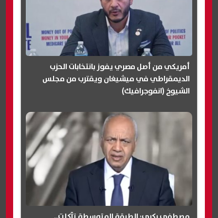
أمريكي من أصل مصري يفوز بانتخابات الحزب
الديمقراطي في ميشيغان ويقترب من مجلس
الشيوخ (انفوجرافيك)
مصطفى بكري: الطبقة المتوسطة تآكلت..