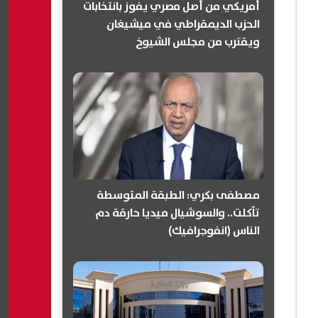
أمريكي من أصل مصري يفوز بانتخابات
الحزب الديمقراطي في ميشيغان
ويقترب من مجلس الشيوخ
(انفوجرافيك)
مصطفى بكري: الطبقة المتوسطة
تآكلت.. والسوشيال ميديا حارقة دم
الناس (انفوجرافيك)