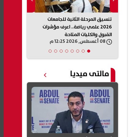
" تعيد
تنسيق المرحلة الثانية للجامعات
«استخدام الب
ول
2026 علمي رياضة.. اعرف مؤشرات
المكاتبات ال
ت»
القبول والكليات المتاحة
لتطوير آليات 
08 أغسطس, 2026 12:25 م
08 أغسطس, 2026 12:23 م
مالتى ميديا