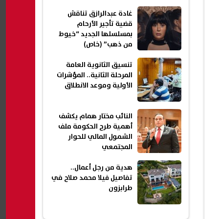
غادة عبدالرازق تناقش
قضية تأجير الأرحام
بمسلسلها الجديد “خيوط
من ذهب” (خاص)
تنسيق الثانوية العامة
المرحلة الثانية.. المؤشرات
الأولية وموعد الانطلاق
النائب مختار همام يكشف
أهمية طرح الحكومة ملف
الشمول المالي للحوار
المجتمعي
هدية من رجل أعمال..
تفاصيل فيلا محمد صلاح في
طرابزون