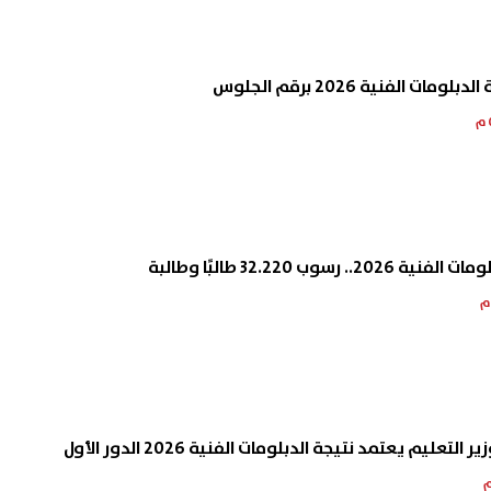
التأمينات الاجتماعية 2026.. تعرف
عاجل| أزمة "الخطوط المجهولة
ات الفنية 2026 برقم الجلوس
لخدمات الإلكترونية الجديدة
فتح ملف تسجيل شرائح المحم
قة الاستفادة منها
بأسماء المواطنين.. و«الاتصالا
08 أغسطس, 2026 12:11 م
تحسم الجدل
سوب 32.220 طالبًا وطالبة