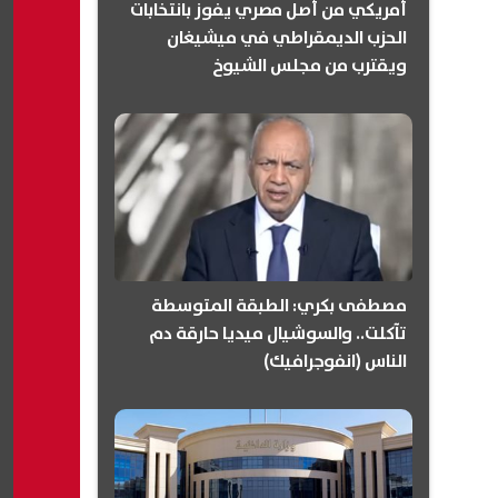
أمريكي من أصل مصري يفوز بانتخابات
الحزب الديمقراطي في ميشيغان
ويقترب من مجلس الشيوخ
(انفوجرافيك)
مصطفى بكري: الطبقة المتوسطة
تآكلت.. والسوشيال ميديا حارقة دم
الناس (انفوجرافيك)