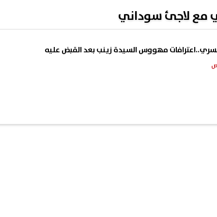
ري مع لاجئ سوداني
يسري..اعترافات مهووس السيدة زينب بعد القبض عليه