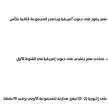
فرصة للتقديم بمدارس
وزير الصحة يبحث مع رئيس تش
مصر يفوز على جنوب أفريقيا ويتصدر المجموعة الثانية بكأس
المتفوقين 2026.. التعليم تحدد
استقبال المرضى التشاديين دا
عد النهائي وخطوات التسجيل
المستشفيات المصرية
07 أغسطس, 2026 06:17 م
. منتخب مصر يتقدم على جنوب إفريقيا في الشوط الأول
 للمجموعة الأولي برصيد 19 نقطة