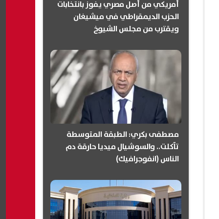
أمريكي من أصل مصري يفوز بانتخابات
الحزب الديمقراطي في ميشيغان
ويقترب من مجلس الشيوخ
(انفوجرافيك)
مصطفى بكري: الطبقة المتوسطة
تآكلت.. والسوشيال ميديا حارقة دم
الناس (انفوجرافيك)