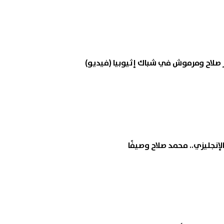
صلاح ومرموش في شباك إثيوبيا (فيديو)
إنجليزي.. محمد صلاح وصيفًا