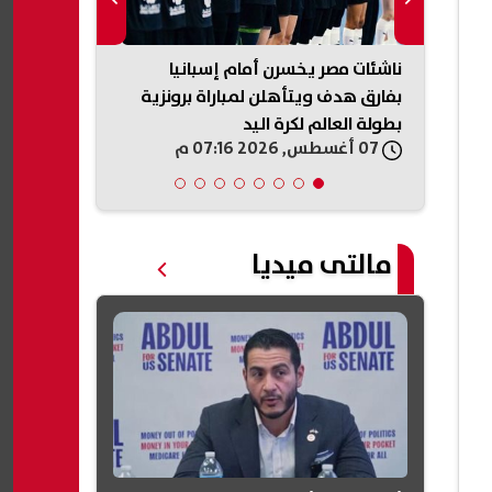
اد
ناشئات مصر يخسرن أمام إسبانيا
10 خطوط لكل
خل
بفارق هدف ويتأهلن لمباراة برونزية
«تنظيم الاتص
بطولة العالم لكرة اليد
مالك الخط
07 أغسطس, 2026 07:16 م
07 أغسطس, 2026 07:08 م
مالتى ميديا