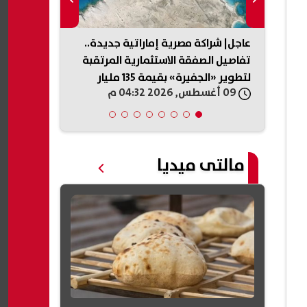
مور
عاجل| شراكة مصرية إماراتية جديدة..
حرب إيران ت
لية
تفاصيل الصفقة الاستثمارية المرتقبة
خطيرة: أزمة 
لتطوير «الجفيرة» بقيمة 135 مليار
الصناعات الدف
09 أغسطس, 2026 04:32 م
09 أغسطس, 2026 04:15 م
جنيه
مالتى ميديا