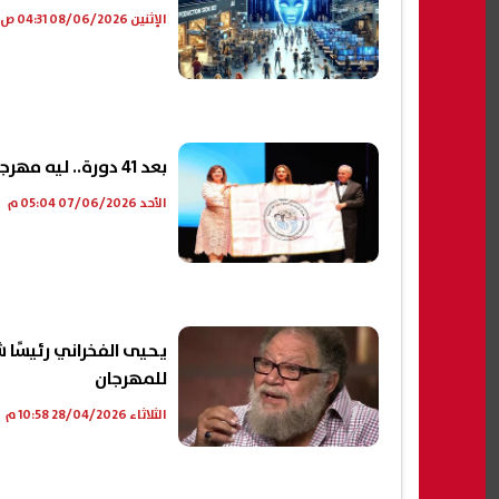
الإثنين 08/06/2026 04:31 ص
بعد 41 دورة.. ليه مهرجان الإسكندرية السينمائي مهدد بالتوقف؟|فيديو
الأحد 07/06/2026 05:04 م
يحيى الفخراني رئيسًا ش
للمهرجان
الثلاثاء 28/04/2026 10:58 م