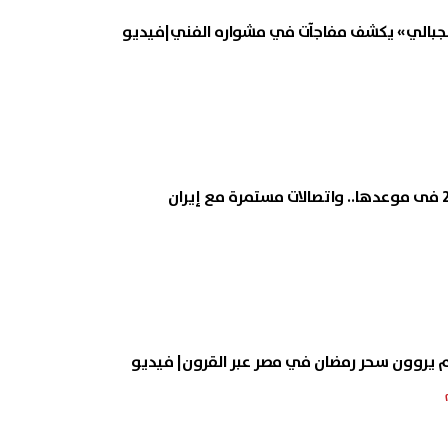
لجبالي» يكشف مفاجآت في مشواره الفني|فيديو
الم يروون سحر رمضان في مصر عبر القرون| فيديو