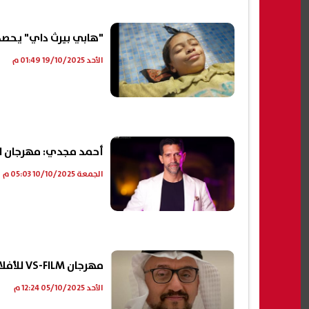
"هابي بيرث داي" يحصد ج
الأحد 19/10/2025 01:49 م
أحمد مجدي: مهرجان ال
الجمعة 10/10/2025 05:03 م
مهرجان VS-FILM للأفلام القصيرة جدا يكرم رائد الرسوم المتحركة عباس ابن العباس
الأحد 05/10/2025 12:24 م