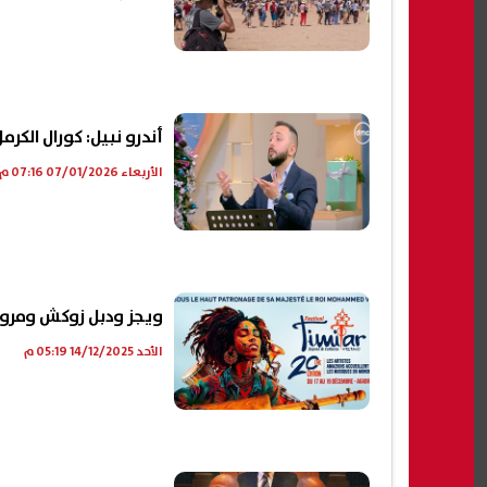
أندرو نبيل: كورال الكر
الأربعاء 07/01/2026 07:16 م
ويجز ودبل زوكش ومروة
الأحد 14/12/2025 05:19 م