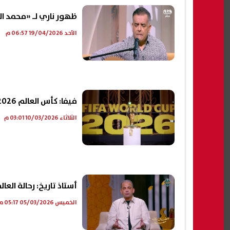
ظهور ناري لـ «محمد ا
الأحد 19/04/2026 06:57 م
فيفا: كأس العالم 2026 فى موعدها.. واتصالات مستمرة مع إيران
الثلاثاء 10/03/2026 03:01 م
أستاذ تاريخ: رحالة الع
الخميس 05/03/2026 05:17 م