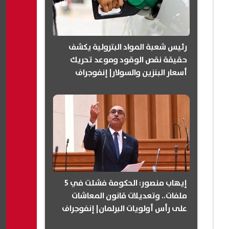
رئيس شعبة المواد البترولية يكشف
حقيقة نقص الوقود وموعد تحريك
أسعار البنزين والسولار| إنفوجراف
إيهاب منصور: الحكومة فشلت في 5
ملفات.. وتعديلات قانون المعاشات
على رأس أولويات البرلمان| إنفوجراف