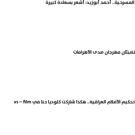
المسرحية.. أحمد أبوزيد: أشعر بسعادة كبيرة
 تضيئان مهرجان صدى الأهرامات
الأفلام العراقية.. هكذا شاركت كلوديا حنا في vs – film