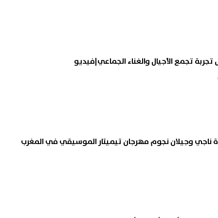
مل تجربة تجمع الأجيال والغناء الجماعي|فيديو
 ناجي وجيلان نجوم مهرجان تيميتار الموسيقي في المغرب