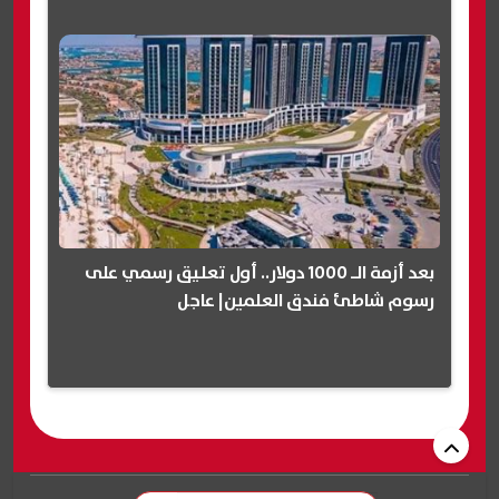
بعد أزمة الـ 1000 دولار.. أول تعليق رسمي على
رسوم شاطئ فندق العلمين| عاجل