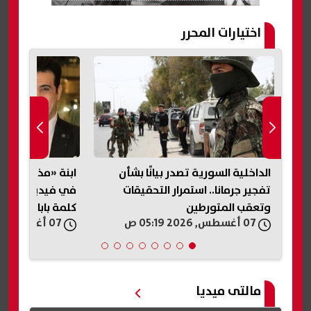
اختيارات المحرر
الداخلية السورية تصدر بيانًا بشأن
ابنة «مذيع الجنا
تفجير جرمانا.. استمرار التحقيقات
في فيديو متداول
وتعقب المتورطين
كلمة بابا»
07 أغسطس, 2026 05:19 ص
07 أغسطس, 2026 04:33 ص
مالتى ميديا