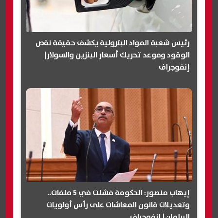
رئيس شعبة المواد البترولية يكشف حقيقة نقص
الوقود وموعد تحريك أسعار البنزين والسولار|
إنفوجراف
إيهاب منصور: الحكومة فشلت في 5 ملفات..
وتعديلات قانون المعاشات على رأس أولويات
البرلمان| إنفوجراف