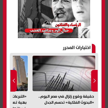
اختيارات المحرر
عة
حقيقة وقوع زلزال في مصر اليوم..
«التبرعات للمصر
طق
«البحوث الفلكية» تحسم الجدل
بهية تصدر بيانا 