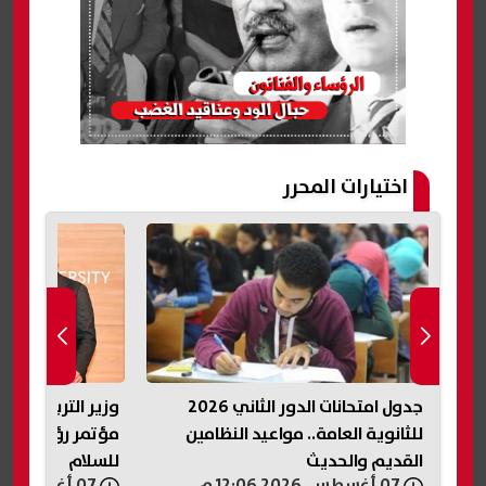
اختيارات المحرر
امب
جدول امتحانات الدور الثاني 2026
وزير التربية وال
للثانوية العامة.. مواعيد النظامين
مؤتمر رؤساء الج
القديم والحديث
للسلام
07 أغسطس, 2026 12:06 م
07 أغسطس, 2026 11:57 ص