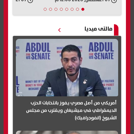
مالتى ميديا
أمريكي من أصل مصري يفوز بانتخابات الحزب
الديمقراطي في ميشيغان ويقترب من مجلس
الشيوخ (انفوجرافيك)