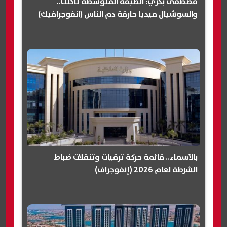
مصطفى بكري: الطبقة المتوسطة تآكلت..
والسوشيال ميديا حارقة دم الناس (انفوجرافيك)
بالأسماء.. قائمة حركة ترقيات وتنقلات ضباط
الشرطة لعام 2026 (إنفوجراف)