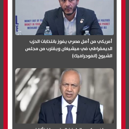
أمريكي من أصل مصري يفوز بانتخابات الحزب
الديمقراطي في ميشيغان ويقترب من مجلس
الشيوخ (انفوجرافيك)