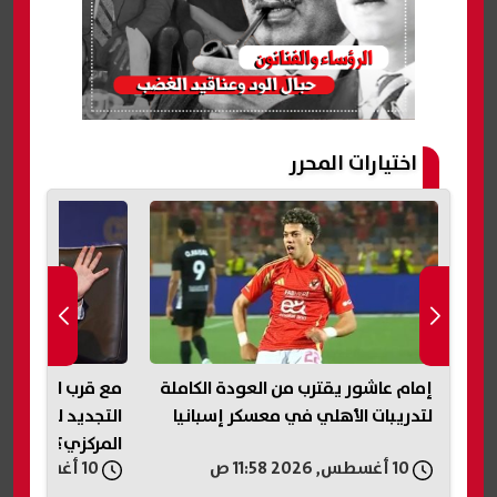
اختيارات المحرر
م
إمام عاشور يقترب من العودة الكاملة
مع قرب انتهاء ول
لتدريبات الأهلي في معسكر إسبانيا
التجديد لحسن عبد
المركزي؟| عاجل
10 أغسطس, 2026 11:58 ص
10 أغسطس, 2026 11:58 ص