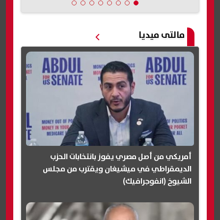
مالتى ميديا
أمريكي من أصل مصري يفوز بانتخابات الحزب
الديمقراطي في ميشيغان ويقترب من مجلس
الشيوخ (انفوجرافيك)