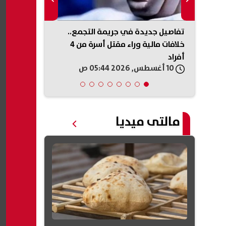
بشأن
تفاصيل جديدة في جريمة التجمع..
سكان القاهرة
 لا
خلافات مالية وراء مقتل أسرة من 4
خفيفة.. هل وق
أفراد
10 أغسطس, 2026 05:44 ص
10 أغسطس, 2026 05:21 ص
مالتى ميديا