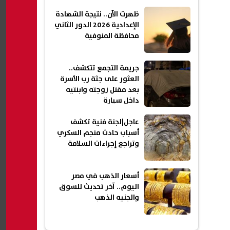
ظهرت الآن.. نتيجة الشهادة
الإعدادية 2026 الدور الثاني
محافظة المنوفية
جريمة التجمع تتكشف..
العثور على جثة رب الأسرة
بعد مقتل زوجته وابنتيه
داخل سيارة
عاجل|لجنة فنية تكشف
أسباب حادث منجم السكري
وتراجع إجراءات السلامة
أسعار الذهب في مصر
اليوم.. آخر تحديث للسوق
والجنيه الذهب