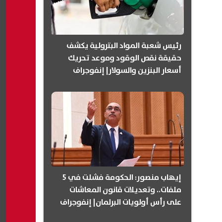
رئيس شعبة المواد البترولية يكشف
حقيقة نقص الوقود وموعد تحريك
أسعار البنزين والسولار| إنفوجراف
إيهاب منصور: الحكومة فشلت في 5
ملفات.. وتعديلات قانون المعاشات
على رأس أولويات البرلمان| إنفوجراف