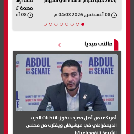
و260 كيلو لحوم فاسدة في الفيوم
ملف الإسكان ببور
مهمة تشمل طرح 
08 أغسطس, 2026 04:08 م
08 أغسطس, 2026 04:07 م
مالتى ميديا
أمريكي من أصل مصري يفوز بانتخابات الحزب
الديمقراطي في ميشيغان ويقترب من مجلس
الشيوخ (انفوجرافيك)