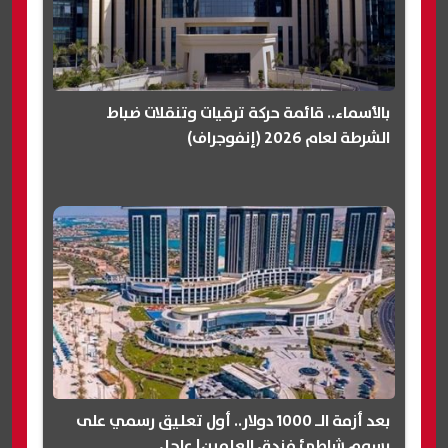
بالأسماء.. قائمة حركة ترقيات وتنقلات ضباط
الشرطة لعام 2026 (إنفوجراف)
بعد أزمة الـ 1000 دولار.. أول تعليق رسمي على
رسوم شاطئ فندق العلمين| عاجل