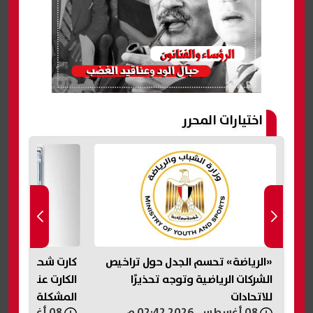
اختيارات المحرر
ض
«الرياضة» تحسم الجدل حول تراخيص
كارت شحن عداد ال
الشركات الرياضية وتوجه تحذيرًا
الكارت عند الشح
للاتحادات
المشكلة
08 أغسطس, 2026 02:42 م
08 أغسطس, 2026 02:32 م