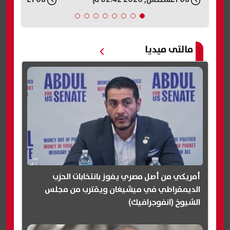
مالتى ميديا
أمريكي من أصل مصري يفوز بانتخابات الحزب
الديمقراطي في ميشيغان ويقترب من مجلس
الشيوخ (انفوجرافيك)