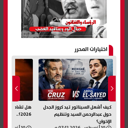
اختيارات المحرر
كيف أشعل السيناتور تيد كروز الجدل
هل تشاهد مصر
دات
حول عبدالرحمن السيد وتنظيم
2026؟.. تفاصيل الظاهرة الفلكية
الإخوان؟
10 أغسطس, 2026 07:12 م
10 أغسطس, 2026 07:10 م