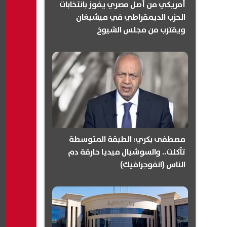
أمريكي من أصل مصري يفوز بانتخابات
الحزب الديمقراطي في ميشيغان
ويقترب من مجلس الشيوخ
(انفوجرافيك)
مصطفى بكري: الطبقة المتوسطة
تآكلت.. والسوشيال ميديا حارقة دم
الناس (انفوجرافيك)