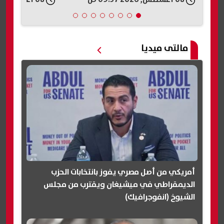
مالتى ميديا
أمريكي من أصل مصري يفوز بانتخابات الحزب
الديمقراطي في ميشيغان ويقترب من مجلس
الشيوخ (انفوجرافيك)