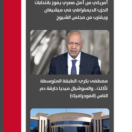
أمريكي من أصل مصري يفوز بانتخابات
الحزب الديمقراطي في ميشيغان
ويقترب من مجلس الشيوخ
(انفوجرافيك)
مصطفى بكري: الطبقة المتوسطة
تآكلت.. والسوشيال ميديا حارقة دم
الناس (انفوجرافيك)