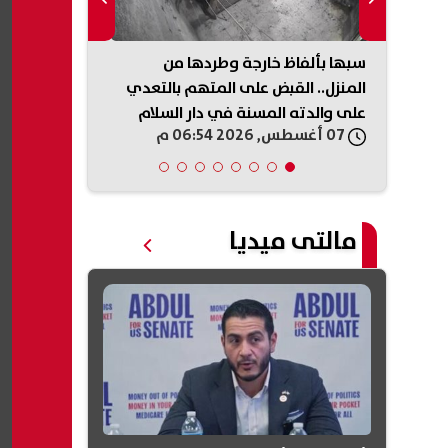
لمرحلة الثانية 2026.. تعرف
سبها بألفاظ خارجة وطردها من
للطلاب وأوليا
نوية
المنزل.. القبض على المتهم بالتعدي
يقدم شرحا مفص
على والدته المسنة في دار السلام
المصرية
07 أغسطس, 2026 06:54 م
07 أغسطس, 2026 06:50 م
مالتى ميديا