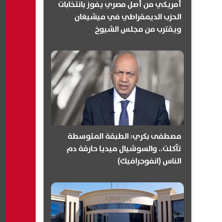
أمريكي من أصل مصري يفوز بانتخابات
الحزب الديمقراطي في ميشيغان
ويقترب من مجلس الشيوخ
(انفوجرافيك)
مصطفى بكري: الطبقة المتوسطة
تآكلت.. والسوشيال ميديا حارقة دم
الناس (انفوجرافيك)