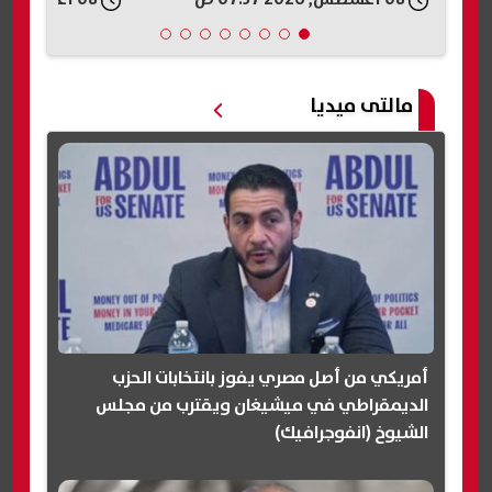
مالتى ميديا
أمريكي من أصل مصري يفوز بانتخابات الحزب
الديمقراطي في ميشيغان ويقترب من مجلس
الشيوخ (انفوجرافيك)