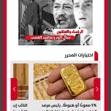
اختيارات المحرر
5% صعودًا أو هبوطًا.. رئيس مرصد
النائب إيهاب منص