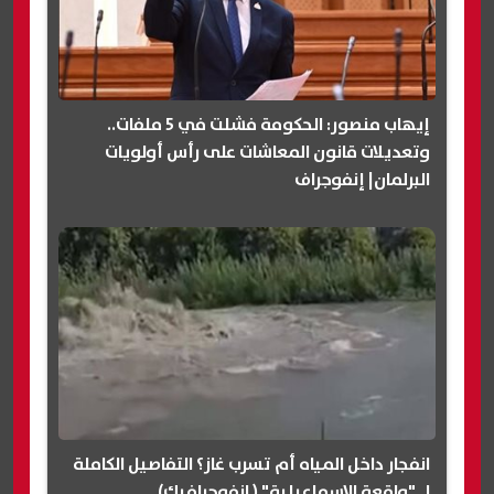
إيهاب منصور: الحكومة فشلت في 5 ملفات..
وتعديلات قانون المعاشات على رأس أولويات
البرلمان| إنفوجراف
انفجار داخل المياه أم تسرب غاز؟ التفاصيل الكاملة
لـ "واقعة الإسماعيلية" ( انفوجرافيك)