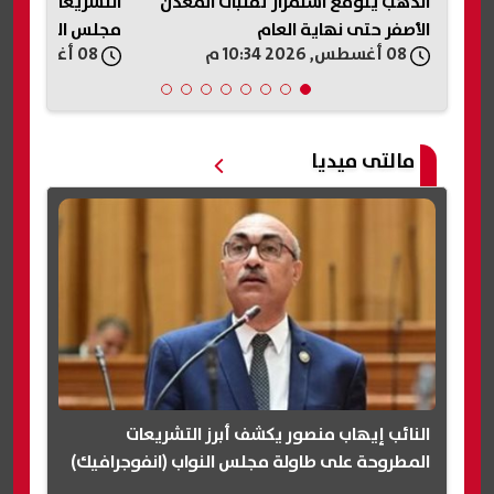
الذهب يتوقع استمرار تقلبات المعدن
التشريعات المطر
الأصفر حتى نهاية العام
مجلس النواب (ان
08 أغسطس, 2026 10:34 م
08 أغسطس, 2026 10:32 م
مالتى ميديا
النائب إيهاب منصور يكشف أبرز التشريعات
المطروحة على طاولة مجلس النواب (انفوجرافيك)