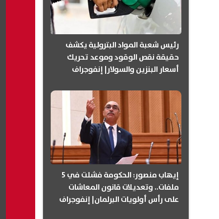
رئيس شعبة المواد البترولية يكشف
حقيقة نقص الوقود وموعد تحريك
أسعار البنزين والسولار| إنفوجراف
إيهاب منصور: الحكومة فشلت في 5
ملفات.. وتعديلات قانون المعاشات
على رأس أولويات البرلمان| إنفوجراف