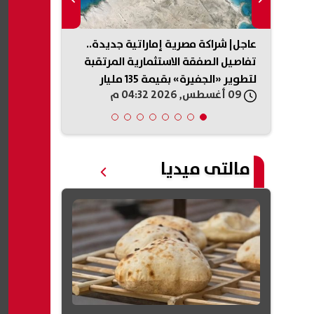
مور
عاجل| شراكة مصرية إماراتية جديدة..
حرب إيران ت
لية
تفاصيل الصفقة الاستثمارية المرتقبة
خطيرة: أزمة 
لتطوير «الجفيرة» بقيمة 135 مليار
الصناعات الدف
09 أغسطس, 2026 04:32 م
09 أغسطس, 2026 04:15 م
جنيه
مالتى ميديا