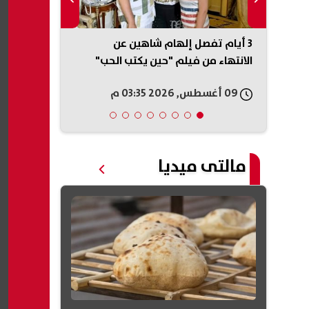
ديد
3 أيام تفصل إلهام شاهين عن
NTRA
الانتهاء من فيلم "حين يكتب الحب"
الارقام المسجلة
09 أغسطس, 2026 03:35 م
09 أغسطس, 2026 03:12 م
مالتى ميديا