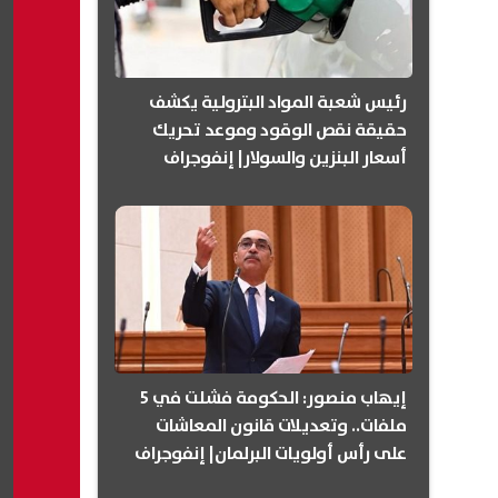
رئيس شعبة المواد البترولية يكشف
حقيقة نقص الوقود وموعد تحريك
أسعار البنزين والسولار| إنفوجراف
إيهاب منصور: الحكومة فشلت في 5
ملفات.. وتعديلات قانون المعاشات
على رأس أولويات البرلمان| إنفوجراف