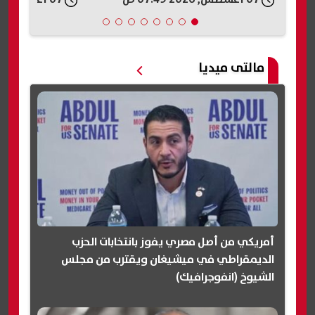
مالتى ميديا
أمريكي من أصل مصري يفوز بانتخابات الحزب
الديمقراطي في ميشيغان ويقترب من مجلس
الشيوخ (انفوجرافيك)