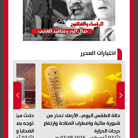
اختيارات المحرر
حالة الطقس اليوم.. الأرصاد تحذر من
حادث ميكروباص ن
رة
شبورة مائية واضطراب الملاحة وارتفاع
توجه بصرف مساعد
درجات الحرارة
الضحايا والمصابي
07 أغسطس, 2026 07:49 ص
07 أغسطس, 2026 07:33 ص