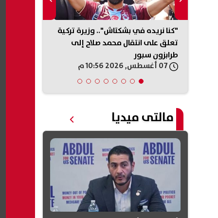
 النبوي الشريف 2026.. تعرف
"كنا نريده في بشكتاش".. وزيرة تركية
لا تنخدعوا.. 
 مصر
تعلق على انتقال محمد صلاح إلى
التعيينات: لا 
طرابزون سبور
مقابل أموال|
07 أغسطس, 2026 10:56 م
07 أغسطس, 2026 10:50 م
مالتى ميديا