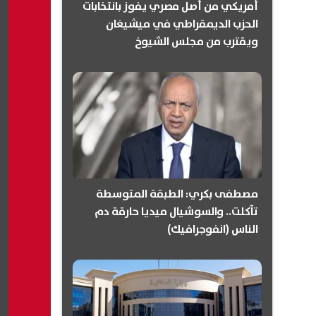
أمريكي من أصل مصري يفوز بانتخابات
الحزب الديمقراطي في ميشيغان
ويقترب من مجلس الشيوخ
(انفوجرافيك)
مصطفى بكري: الطبقة المتوسطة
تآكلت.. والسوشيال ميديا حارقة دم
الناس (انفوجرافيك)