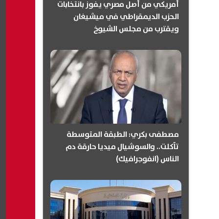
أمريكي من أصل مصري يفوز بانتخابات
الحزب الديمقراطي في ميشيغان
ويقترب من مجلس الشيوخ
(انفوجرافيك)
مصطفى بكري: الطبقة المتوسطة
تآكلت.. والسوشيال ميديا حارقة دم
الناس (انفوجرافيك)