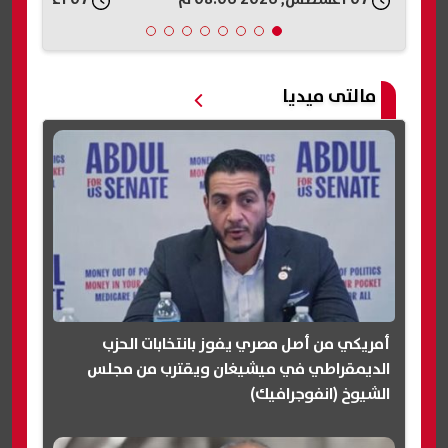
مالتى ميديا
أمريكي من أصل مصري يفوز بانتخابات الحزب
الديمقراطي في ميشيغان ويقترب من مجلس
الشيوخ (انفوجرافيك)