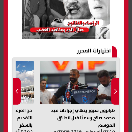
اختيارات المحرر
 من
طرابزون سبور ينهي إجراءات قيد
ح
وية
محمد صلاح رسميًا قبل انطلاق
التقديم والفئات 
الموسم
بالسفر
07 أغسطس, 2026 08:06 م
07 أغسطس, 2026 07:50 م