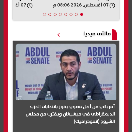
07 أغسطس, 2026 08:06 م
07 أغسطس, 2026 07:50 م
مالتى ميديا
أمريكي من أصل مصري يفوز بانتخابات الحزب
الديمقراطي في ميشيغان ويقترب من مجلس
الشيوخ (انفوجرافيك)