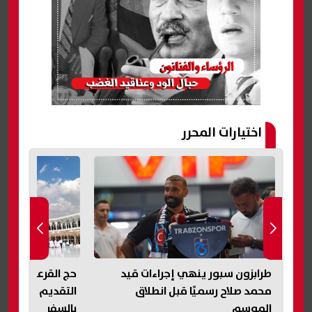
اختيارات المحرر
 من
طرابزون سبور ينهي إجراءات قيد
ح
وية
محمد صلاح رسميًا قبل انطلاق
التقديم والفئات 
الموسم
بالسفر