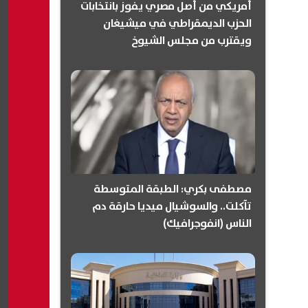
أمريكي من أصل مصري يفوز بانتخابات
الحزب الديمقراطي في ميشيغان
ويقترب من مجلس الشيوخ
(انفوجرافيك)
مصطفى بكري: الطبقة المتوسطة
تآكلت.. والسوشيال ميديا حارقة دم
الناس (انفوجرافيك)