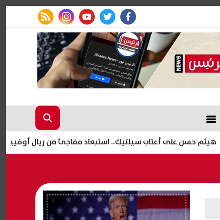
rss feed
instagram
youtube
twitter
facebook
سن على أعتاب سيلتيك.. استبعاد مفاجئ من ريال أوفييدو يمهد لر