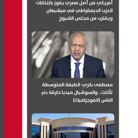
أمريكي من أصل مصري يفوز بانتخابات
الحزب الديمقراطي في ميشيغان
ويقترب من مجلس الشيوخ
(انفوجرافيك)
مصطفى بكري: الطبقة المتوسطة
تآكلت.. والسوشيال ميديا حارقة دم
الناس (انفوجرافيك)